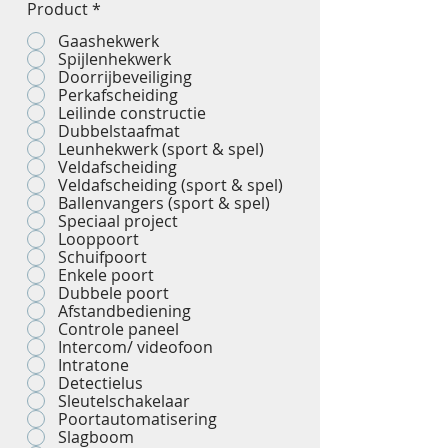
Product
*
Gaashekwerk
Spijlenhekwerk
Doorrijbeveiliging
Perkafscheiding
Leilinde constructie
Dubbelstaafmat
Leunhekwerk (sport & spel)
Veldafscheiding
Veldafscheiding (sport & spel)
Ballenvangers (sport & spel)
Speciaal project
Looppoort
Schuifpoort
Enkele poort
Dubbele poort
Afstandbediening
Controle paneel
Intercom/ videofoon
Intratone
Detectielus
Sleutelschakelaar
Poortautomatisering
Slagboom