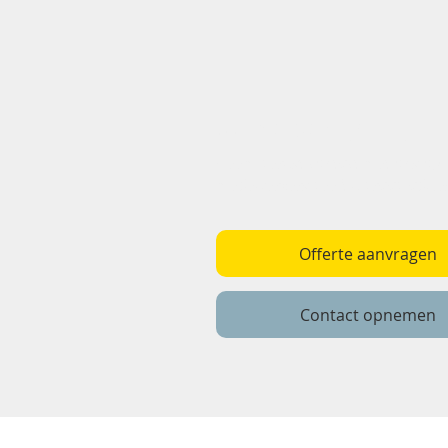
Wij helpen graag!
Neem gerust contact met ons op.
medewerkers geeft u graag advie
Offerte aanvragen
Contact opnemen