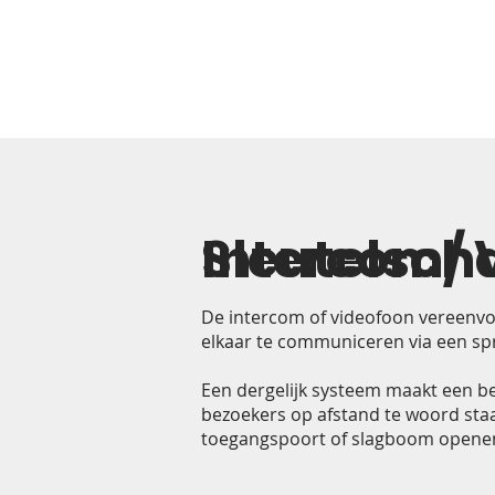
Sleutelsch
Intercom/ 
De intercom of videofoon vereenvou
elkaar te communiceren via een spre
Een dergelijk systeem maakt een bel
bezoekers op afstand te woord sta
toegangspoort of slagboom openen. D