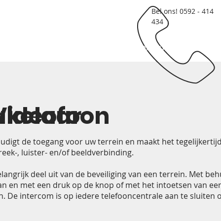
Bel ons! 0592 - 414
434
Producten
Service & Onderhoud
akelaar
Videofoon
digt de toegang voor uw terrein en maakt het tegelijkertij
ek-, luister- en/of beeldverbinding.
angrijk deel uit van de beveiliging van een terrein. Met beh
an en met een druk op de knop of met het intoetsen van e
e intercom is op iedere telefooncentrale aan te sluiten of 