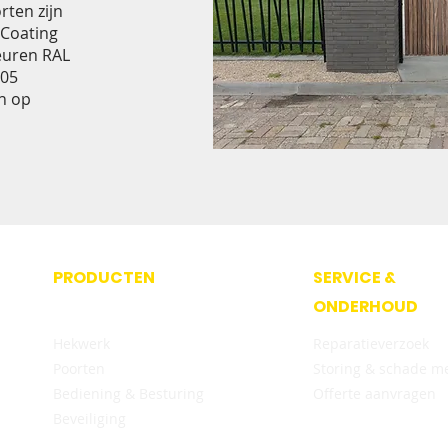
rten zijn
 Coating
leuren RAL
005
jn op
PRODUCTEN
SERVICE &
ONDERHOUD
Hekwerk
Reparatieverzoek
Poorten
Storing & schade
me
Bediening & Besturing
Offerte aanvragen
Beveiliging