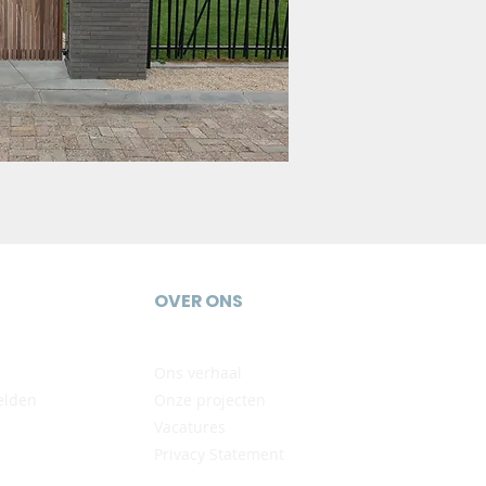
OVER ONS
Ons verhaal
lden
Onze projecten
Vacatures
Privacy Statement