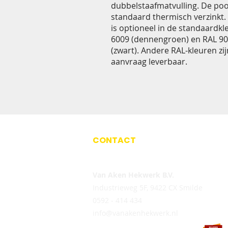
dubbelstaafmatvulling. De poo
standaard thermisch verzinkt.
is optioneel in de standaardk
6009 (dennengroen) en RAL 9
(zwart). Andere RAL-kleuren zi
aanvraag leverbaar.
CONTACT
Van Aken Hekwerk B.V.
Industrieweg 5F,
9422 CX Smilde
0592 - 414 434
info@vanakenhekwerk.nl