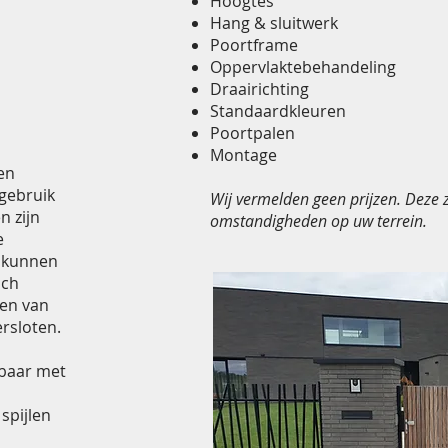
Hoogtes
Hang & sluitwerk
Poortframe
Oppervlaktebehandeling
Draairichting
Standaardkleuren
Poortpalen
Montage
en
 gebruik
Wij vermelden geen prijzen. Deze z
n zijn
omstandigheden op uw terrein.
e
e kunnen
sch
ien van
rsloten.
rbaar met
spijlen