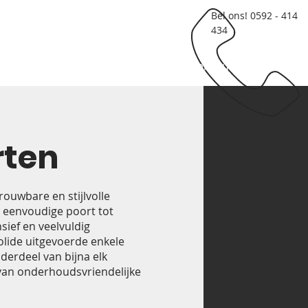
Bel ons! 0592 - 414
434
Producten
Service & Onderhoud
rten
rouwbare en stijlvolle
n eenvoudige poort tot
sief en veelvuldig
lide uitgevoerde enkele
erdeel van bijna elk
 van onderhoudsvriendelijke