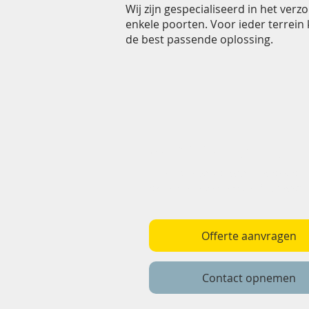
Wij zijn gespecialiseerd in het ve
enkele poorten. Voor ieder terrein
de best passende oplossing.
Wij helpen graag!
Neem gerust contact met ons op.
onze medewerkers geeft u graag 
Offerte aanvragen
Contact opnemen